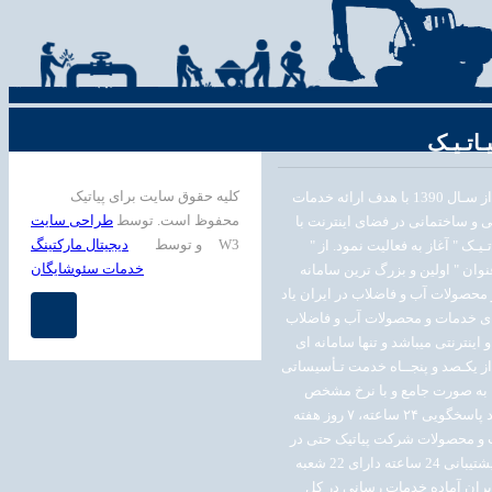
ـاتـیـک
کلیه حقوق سایت برای پیاتیک
شرکت پیاتیک از سـال 1390 با هدف ارائه خدمات
محفوظ است.
توسط
طراحی سایت
ی و ساختمانی در فضای اینترنت با
W3
و
توسط
دیجیتال مارکتینگ
تـیـک " آغاز به فعالیت نمود. از "
خدمات سئو
شایگان
عنوان " اولین و بزرگ ترین سامانه
محصولات آب و فاضلاب در ایران یاد
 ی خدمات و محصولات آب و فاضلاب
 اینترنتی میباشد و تنها سامانه ای
 یکـصد و پنجــاه خدمت تـأسیساتی
 به صورت جامع و با نرخ مشخص
ارائـه می نماید پاسخگویی ۲۴ ساعته، ٧ روز هفته
 و محصولات شرکت پیاتیک حتی در
ایام تعطیل با پشتیبانی 24 ساعته دارای 22 شعبه
ران آماده خدمات رسانی در کل