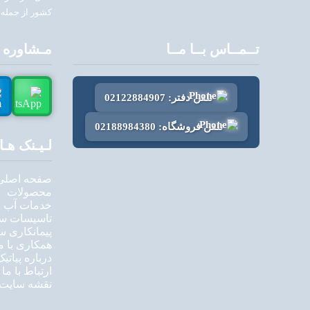
کشور از جمله 
تــمــاس بــا مــا
مـشاوره آن
تلفن دفتر: 02122884907
تلفن فروشگاه: 02188984380
لـیـنک هـا
صفحه اصلی
محصولات
خدمات آب و
تاسیسات سا
پیمانکاری س
همکاری با م
درباره پیاتیک
ارتباط با ما
نقشه سایت