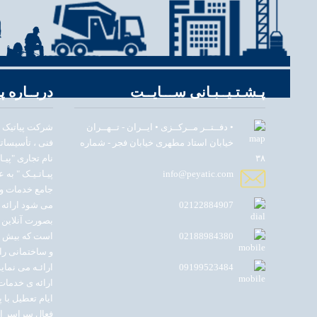
پـشـتـیــبـانی ســـایــت
دربــاره پی
• دفــتــر مــرکــزی • ایــران - تــهــران
خیابان استاد مطهری خیابان فجر - شماره
فنی ، تأسیسات
۳۸
نام تجاری "پیـا
info@peyatic.com
پیـاتـیـک " به 
جامع خدمات و 
02122884907
می شود ارائه
بصورت آنلاین و
02188984380
است که بیش از
و ساختمانی را
09199523484
ارائه ی خدمات
فعال سراسر ای