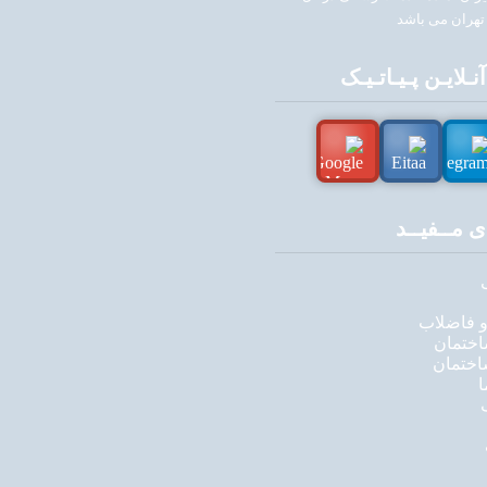
تهران می باشد
ـلایـن پـیـاتـیـک
ی مــفیــد
 فاضلاب
ختمان
اختمان
ا