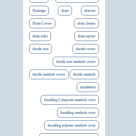
Drainage
drain
detector
Drain Covers
drain cleaner
drain toilet
drain opener
ductile iron
ductile covers
ductile iron manhole covers
ductile manhole covers
ductile manhole
installation
Installing Composite manhole cover
Installing manhole cover
Installing polymer manhole cover