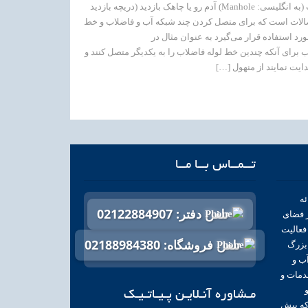
منهول فاضلاب (به انگلیسی: Manhole) آدم ‌رو یا چاهک بازدید (دریچه بازدید
صالات است که برای متصل کردن چند شبکه آب و فاضلاب و خط
ورد استفاده قرار می‌گیرد به عنوان مثال در
برای آنکه چندین خط لوله فاضلاب را به یکدیگر متصل کنند و
ایت نمایند از منهول […]
تــمــاس بــا مــا
 ارائه
تلفن دفتر: 02122884907
 فضای
 فعالیت
تلفن فروشگاه: 02188984380
 بزرگ
ب و
دمات و
مـشاوره آنـلایـن پـیـاتـیـک
 که بیش