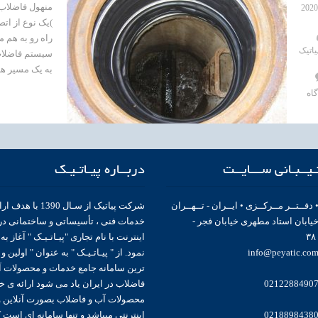
)یک نوع از ات
راه رو به هم م
اتیک
سیستم فاضلاب 
به یک مسیر هد
یــبـانی ســـایــت
دربــاره پیـاتـیـک
 دفــتــر مــرکــزی • ایــران - تــهــران
شرکت پیاتیک از سـال 1390 با هدف
یابان استاد مطهری خیابان فجر -
خدمات فنی ، تأسیساتی و ساختمانی در
اینترنت با نام تجاری "پیـاتـیـک " آغاز به
info@peyatic.co
نمود. از " پیـاتـیـک " به عنوان " اولین و
ترین سامانه جامع خدمات و محصولات آ
0212288490
فاضلاب در ایران یاد می شود ارائه ی خ
محصولات آب و فاضلاب بصورت آنلاین و
0218898438
اینترنتی میباشد و تنها سامانه ای است