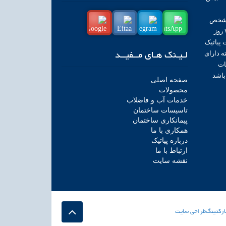
 مشخص
ارائـه می نماید پاسخگویی ۲۴ ساعته، ٧ روز
پیاتیک
 با پشتیبانی 24 ساعته دارای
لـیـنک هـای مــفیــد
ات
باشد
صفحه اصلی
محصولات
خدمات آب و فاضلاب
تاسیسات ساختمان
پیمانکاری ساختمان
همکاری با ما
درباره پیاتیک
ارتباط با ما
نقشه سایت
ارکتینگ
طراحی سایت