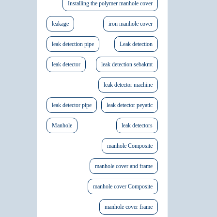
Installing the polymer manhole cover
leakage
iron manhole cover
leak detection pipe
Leak detection
leak detector
leak detection sebakmt
leak detector machine
leak detector pipe
leak detector peyatic
Manhole
leak detectors
manhole Composite
manhole cover and frame
manhole cover Composite
manhole cover frame