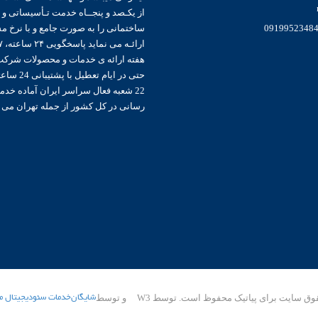
از یکـصد و پنجــاه خدمت تـأسیساتی و
0919952348
ساختمانی را به صورت جامع و با نرخ
هفته ارائه ی خدمات و محصولات شرکت 
حتی در ایام تعطیل
22 شعبه فعال سراسر ایران آماده خدم
رسانی در کل کشور از جمله تهران می 
قوق سایت برای پیاتیک محفوظ است.
توسط W3
و
توسط
شایگان
خدمات سئو
دیجیتال م