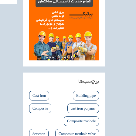
برچسب‌ها
Cast Iron
Building pipe
Composite
cast iron polymer
Composite manhole
detection
Composite manhole valve